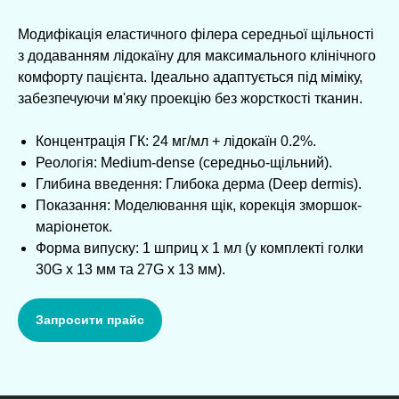
Модифікація еластичного філера середньої щільності
з додаванням лідокаїну для максимального клінічного
комфорту пацієнта. Ідеально адаптується під міміку,
забезпечуючи м'яку проекцію без жорсткості тканин.
Концентрація ГК: 24 мг/мл + лідокаїн 0.2%.
Реологія: Medium-dense (середньо-щільний).
Глибина введення: Глибока дерма (Deep dermis).
Показання: Моделювання щік, корекція зморшок-
маріонеток.
Форма випуску: 1 шприц х 1 мл (у комплекті голки
30G х 13 мм та 27G х 13 мм).
Запросити прайс