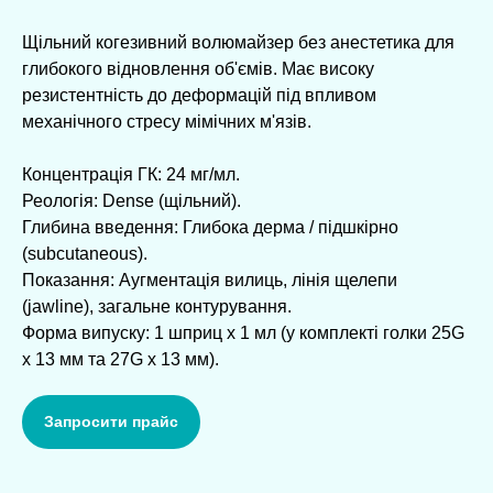
Щільний когезивний волюмайзер без анестетика для
глибокого відновлення об'ємів. Має високу
резистентність до деформацій під впливом
механічного стресу мімічних м'язів.
Концентрація ГК: 24 мг/мл.
Реологія: Dense (щільний).
Глибина введення: Глибока дерма / підшкірно
(subcutaneous).
Показання: Аугментація вилиць, лінія щелепи
(jawline), загальне контурування.
Форма випуску: 1 шприц х 1 мл (у комплекті голки 25G
х 13 мм та 27G х 13 мм).
Запросити прайс