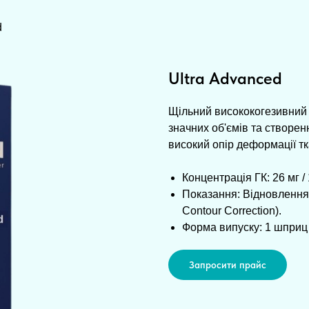
d
Ultra Advanced
Щільний висококогезивний
значних об'ємів та створенн
високий опір деформації тка
Концентрація ГК: 26 мг / 
Показання: Відновлення о
Contour Correction).
Форма випуску: 1 шприц 
Запросити прайс