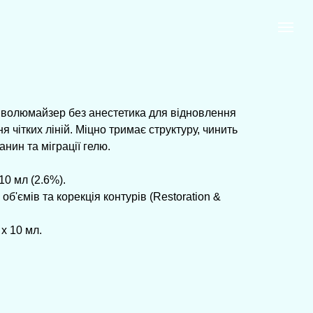
 волюмайзер без анестетика для відновлення
я чітких ліній. Міцно тримає структуру, чинить
нин та міграції гелю.
10 мл (2.6%).
б'ємів та корекція контурів (Restoration &
х 10 мл.